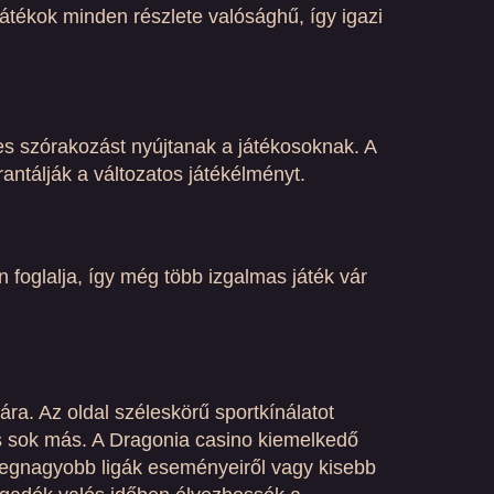
ó játékok minden részlete valósághű, így igazi
es szórakozást nyújtanak a játékosoknak. A
antálják a változatos játékélményt.
 foglalja, így még több izgalmas játék vár
ra. Az oldal széleskörű sportkínálatot
 és sok más. A Dragonia casino kiemelkedő
 legnagyobb ligák eseményeiről vagy kisebb