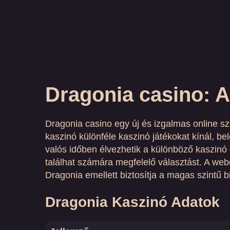
Dragonia casino: 
Dragonia casino egy új és izgalmas online s
kaszinó különféle kaszinó játékokat kínál, bel
valós időben élvezhetik a különböző kaszinó 
találhat számára megfelelő választást. A web
Dragonia emellett biztosítja a magas szintű 
Dragonia Kaszinó Adatok