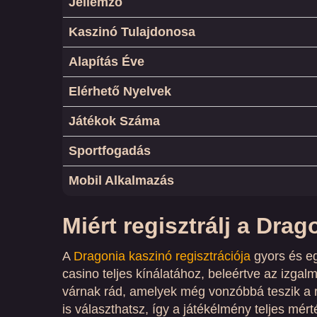
Jellemző
Kaszinó Tulajdonosa
Alapítás Éve
Elérhető Nyelvek
Játékok Száma
Sportfogadás
Mobil Alkalmazás
Miért regisztrálj a Dra
A
Dragonia kaszinó regisztrációja
gyors és eg
casino teljes kínálatához, beleértve az izga
várnak rád, amelyek még vonzóbbá teszik a r
is választhatsz, így a játékélmény teljes mé