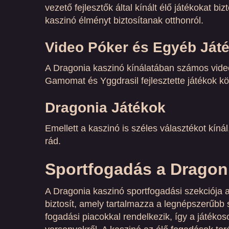
vezető fejlesztők által kínált élő játékokat bi
kaszinó élményt biztosítanak otthonról.
Video Póker és Egyéb Ját
A Dragonia kaszinó kínálatában számos video 
Gamomat és Yggdrasil fejlesztette játékok kö
Dragonia Játékok
Emellett a kaszinó is széles választékot kíná
rád.
Sportfogadás a Dragon
A Dragonia kaszinó sportfogadási szekciója a
biztosít, amely tartalmazza a legnépszerűbb 
fogadási piacokkal rendelkezik, így a játék