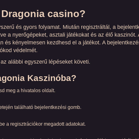
 Dragonia casino?
zerű és gyors folyamat. Miután regisztráltál, a bejelen
ve a nyerőgépeket, asztali játékokat és az élő kaszinót.
rsan és kényelmesen kezdhesd el a játékot. A bejelentke
fiókod védelmét.
az alábbi egyszerű lépéseket követi.
ragonia Kaszinóba?
isd meg a hivatalos oldalt.
 tetején található bejelentkezési gomb.
d be a regisztrációkor megadott adatokat.