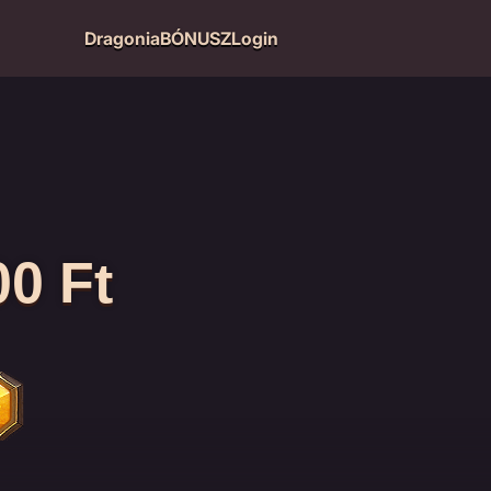
Dragonia
BÓNUSZ
Login
0 Ft