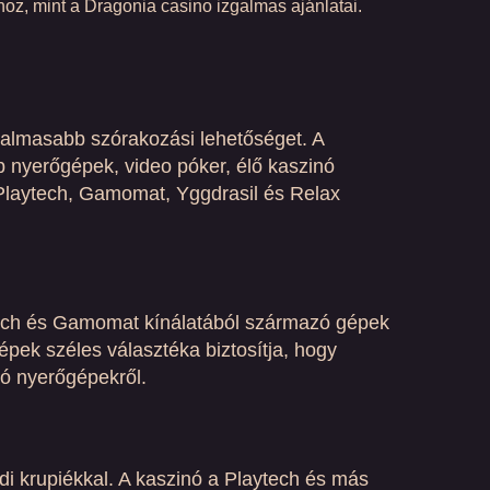
khoz, mint a Dragonia
casino izgalmas ajánlatai.
galmasabb szórakozási lehetőséget. A
b nyerőgépek, video póker, élő kaszinó
, Playtech, Gamomat, Yggdrasil és Relax
tech és Gamomat kínálatából származó gépek
épek széles választéka biztosítja, hogy
eó nyerőgépekről.
ódi krupiékkal. A kaszinó a Playtech és más