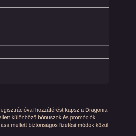
regisztrációval hozzáférést kapsz a Dragonia
mellett különböző bónuszok és promóciók
ása mellett biztonságos fizetési módok közül