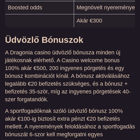
Boosted odds
Megnövelt nyeremények
Akár €300
Üdvözlő Bónuszok
A Dragonia casino üdvözlő bónusza minden új
játékosnak elérhető. A Casino welcome bonus
100% akár €500, 200 ingyenes pörgetés és egy
bónusz kombinációt kínál. A bónusz aktiválásához
legalább €20 befizetés szükséges, és a bónusz +
befizetés 35-ször, míg az ingyenes pörgetések 40-
szer forgatandók.
A sportfogadóknak szóló üdvözlő bónusz 100%
akár €100-ig biztosít extra pénzt €20 befizetés
mellett. A nyeremények feloldásához a sportfogadás
bónuszát 6-szor kell megforgatni egyes