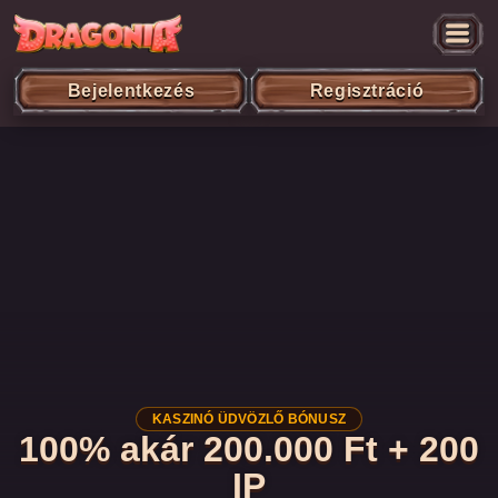
Bejelentkezés
Regisztráció
KASZINÓ ÜDVÖZLŐ BÓNUSZ
100% akár 200.000 Ft + 200
IP