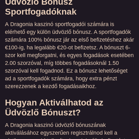
Üdvözlő Bónusz
Sportfogadóknak
A Dragonia kaszinó sportfogadói számára is
elérhető egy külön üdvözlő bónusz. A sportfogadók
számára 100% bónusz jár az első befizetéshez akár
€100-ig, ha legalább €20-ot befizetsz. A bónuszt 6-
szor kell megforgatni, és egyes fogadások esetében
2.00 szorzóval, míg többes fogadásoknál 1.50
szorzóval kell fogadnod. Ez a bónusz lehetőséget
ad a sportfogadók számára, hogy extra pénzt
szerezzenek a kezdő fogadásaikhoz.
Hogyan Aktiválhatod az
Üdvözlő Bónuszt?
A Dragonia kaszinó üdvözlő bónuszának
aktiválásához egyszerűen regisztrálnod kell a