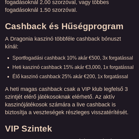
fogadásoknál 2.00 szorzóval, vagy többes
fogadásoknál 1.50 szorzóval.
Cashback és Hűségprogram
A Dragonia kaszinó többféle cashback bónuszt
kínál:
Sportfogadási cashback 10% akár €500, 3x forgatással
Heti kaszinó cashback 15% akár €3,000, 1x forgatással
Élő kaszinó cashback 25% akár €200, 1x forgatással
A heti magas cashback csak a VIP klub legfelső 3
szintjét elérő játékosoknak elérhető. Az aktív
kaszinójátékosok számára a live cashback is
biztosítja a veszteségek részleges visszatérítését.
VIP Szintek