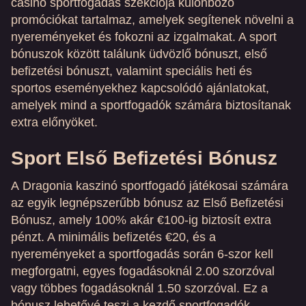
casino sportfogadás szekciója különböző
promóciókat tartalmaz, amelyek segítenek növelni a
nyereményeket és fokozni az izgalmakat. A sport
bónuszok között találunk üdvözlő bónuszt, első
befizetési bónuszt, valamint speciális heti és
sportos eseményekhez kapcsolódó ajánlatokat,
amelyek mind a sportfogadók számára biztosítanak
extra előnyöket.
Sport Első Befizetési Bónusz
A Dragonia kaszinó sportfogadó játékosai számára
az egyik legnépszerűbb bónusz az Első Befizetési
Bónusz, amely 100% akár €100-ig biztosít extra
pénzt. A minimális befizetés €20, és a
nyereményeket a sportfogadás során 6-szor kell
megforgatni, egyes fogadásoknál 2.00 szorzóval
vagy többes fogadásoknál 1.50 szorzóval. Ez a
bónusz lehetővé teszi a kezdő sportfogadók