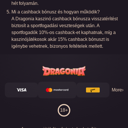
hét folyamán.
Mi a cashback bónusz és hogyan működik?
A Dragonia kaszinó cashback bónusza visszatérítést
biztosít a sportfogadási veszteségek után. A
sportfogadók 10%-os cashback-et kaphatnak, míg a
kaszinójátékosok akár 15% cashback bónuszt is
igénybe vehetnek, bizonyos feltételek mellett.
More
›
18+