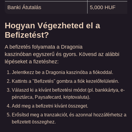
Banki Átutalás
5,000 HUF
Hogyan Végezheted el a
Befizetést?
A befizetés folyamata a Dragonia
kaszinóban egyszerű és gyors. Kövesd az alábbi
lépéseket a fizetéshez:
Jelentkezz be a Dragonia kaszinóba a fiókoddal.
Kattints a "Befizetés" gombra a fiók kezelőfelületén.
Válaszd ki a kívánt befizetési módot (pl. bankkártya, e-
pénztárca, Paysafecard, kriptovaluta).
Add meg a befizetni kívánt összeget.
Erősítsd meg a tranzakciót, és azonnal hozzáférhetsz a
befizetett összeghez.