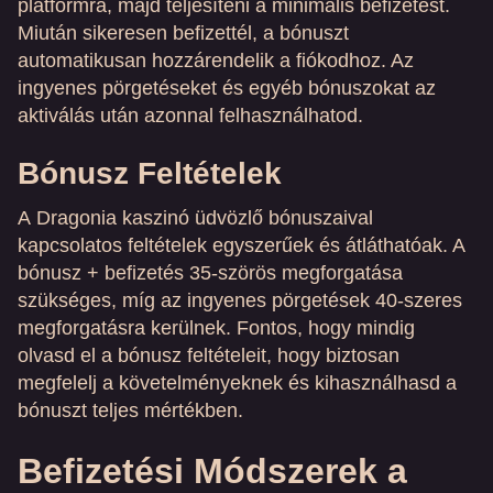
platformra, majd teljesíteni a minimális befizetést.
Miután sikeresen befizettél, a bónuszt
automatikusan hozzárendelik a fiókodhoz. Az
ingyenes pörgetéseket és egyéb bónuszokat az
aktiválás után azonnal felhasználhatod.
Bónusz Feltételek
A Dragonia kaszinó üdvözlő bónuszaival
kapcsolatos feltételek egyszerűek és átláthatóak. A
bónusz + befizetés 35-szörös megforgatása
szükséges, míg az ingyenes pörgetések 40-szeres
megforgatásra kerülnek. Fontos, hogy mindig
olvasd el a bónusz feltételeit, hogy biztosan
megfelelj a követelményeknek és kihasználhasd a
bónuszt teljes mértékben.
Befizetési Módszerek a