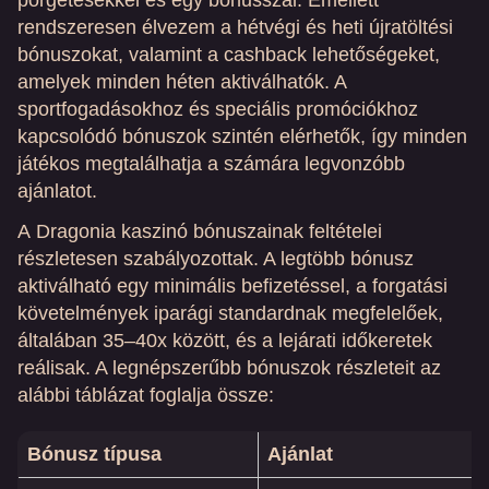
pörgetésekkel és egy bónusszal. Emellett
rendszeresen élvezem a hétvégi és heti újratöltési
bónuszokat, valamint a cashback lehetőségeket,
amelyek minden héten aktiválhatók. A
sportfogadásokhoz és speciális promóciókhoz
kapcsolódó bónuszok szintén elérhetők, így minden
játékos megtalálhatja a számára legvonzóbb
ajánlatot.
A Dragonia kaszinó bónuszainak feltételei
részletesen szabályozottak. A legtöbb bónusz
aktiválható egy minimális befizetéssel, a forgatási
követelmények iparági standardnak megfelelőek,
általában 35–40x között, és a lejárati időkeretek
reálisak. A legnépszerűbb bónuszok részleteit az
alábbi táblázat foglalja össze:
Bónusz típusa
Ajánlat